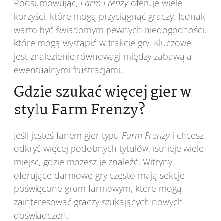
Podsumowując,
Farm Frenzy
oferuje wiele
korzyści, które mogą przyciągnąć graczy. Jednak
warto być świadomym pewnych niedogodności,
które mogą wystąpić w trakcie gry. Kluczowe
jest znalezienie równowagi między zabawą a
ewentualnymi frustracjami.
Gdzie szukać więcej gier w
stylu Farm Frenzy?
Jeśli jesteś fanem gier typu
Farm Frenzy
i chcesz
odkryć więcej podobnych tytułów, istnieje wiele
miejsc, gdzie możesz je znaleźć. Witryny
oferujące darmowe gry często mają sekcje
poświęcone grom farmowym, które mogą
zainteresować graczy szukających nowych
doświadczeń.