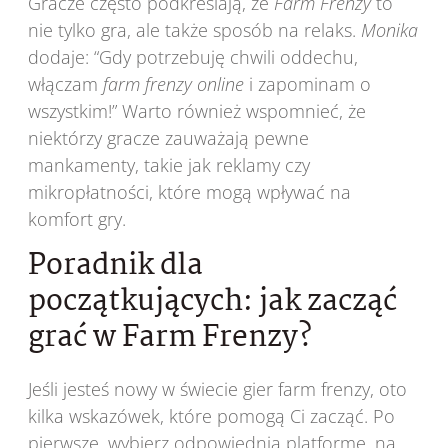
Gracze często podkreślają, że
Farm Frenzy
to
nie tylko gra, ale także sposób na relaks.
Monika
dodaje: “Gdy potrzebuję chwili oddechu,
włączam
farm frenzy online
i zapominam o
wszystkim!” Warto również wspomnieć, że
niektórzy gracze zauważają pewne
mankamenty, takie jak reklamy czy
mikropłatności, które mogą wpływać na
komfort gry.
Poradnik dla
początkujących: jak zacząć
grać w Farm Frenzy?
Jeśli jesteś nowy w świecie gier farm frenzy, oto
kilka wskazówek, które pomogą Ci zacząć. Po
pierwsze, wybierz odpowiednią platformę, na