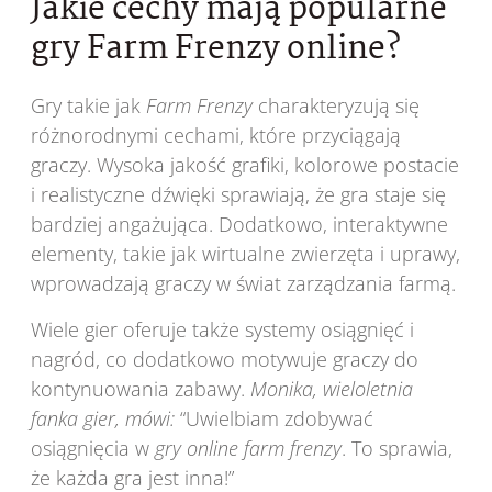
Jakie cechy mają popularne
gry Farm Frenzy online?
Gry takie jak
Farm Frenzy
charakteryzują się
różnorodnymi cechami, które przyciągają
graczy. Wysoka jakość grafiki, kolorowe postacie
i realistyczne dźwięki sprawiają, że gra staje się
bardziej angażująca. Dodatkowo, interaktywne
elementy, takie jak wirtualne zwierzęta i uprawy,
wprowadzają graczy w świat zarządzania farmą.
Wiele gier oferuje także systemy osiągnięć i
nagród, co dodatkowo motywuje graczy do
kontynuowania zabawy.
Monika, wieloletnia
fanka gier, mówi:
“Uwielbiam zdobywać
osiągnięcia w
gry online farm frenzy
. To sprawia,
że każda gra jest inna!”