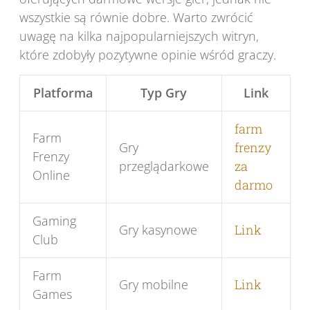
wszystkie są równie dobre. Warto zwrócić
uwagę na kilka najpopularniejszych witryn,
które zdobyły pozytywne opinie wśród graczy.
Platforma
Typ Gry
Link
farm
Farm
Gry
frenzy
Frenzy
przeglądarkowe
za
Online
darmo
Gaming
Gry kasynowe
Link
Club
Farm
Gry mobilne
Link
Games