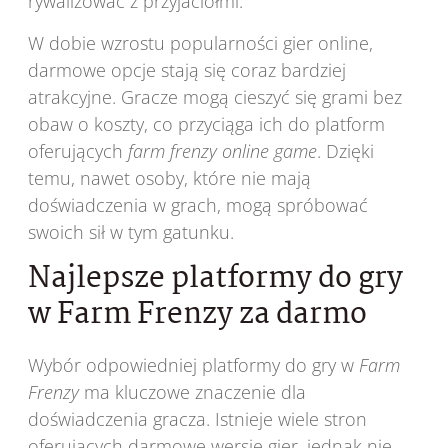
rywalizować z przyjaciółmi.”
W dobie wzrostu popularności gier online,
darmowe opcje stają się coraz bardziej
atrakcyjne. Gracze mogą cieszyć się grami bez
obaw o koszty, co przyciąga ich do platform
oferujących
farm frenzy online game
. Dzięki
temu, nawet osoby, które nie mają
doświadczenia w grach, mogą spróbować
swoich sił w tym gatunku.
Najlepsze platformy do gry
w Farm Frenzy za darmo
Wybór odpowiedniej platformy do gry w
Farm
Frenzy
ma kluczowe znaczenie dla
doświadczenia gracza. Istnieje wiele stron
oferujących darmowe wersje gier, jednak nie