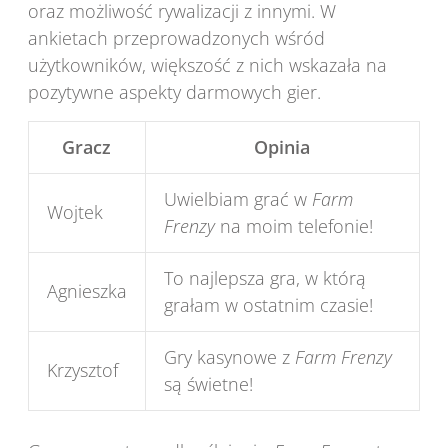
oraz możliwość rywalizacji z innymi. W
ankietach przeprowadzonych wśród
użytkowników, większość z nich wskazała na
pozytywne aspekty darmowych gier.
Gracz
Opinia
Uwielbiam grać w
Farm
Wojtek
Frenzy
na moim telefonie!
To najlepsza gra, w którą
Agnieszka
grałam w ostatnim czasie!
Gry kasynowe z
Farm Frenzy
Krzysztof
są świetne!