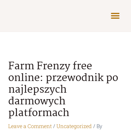
Skip
Me
to
content
Farm Frenzy free
online: przewodnik po
najlepszych
darmowych
platformach
Leave a Comment
/
Uncategorized
/ By